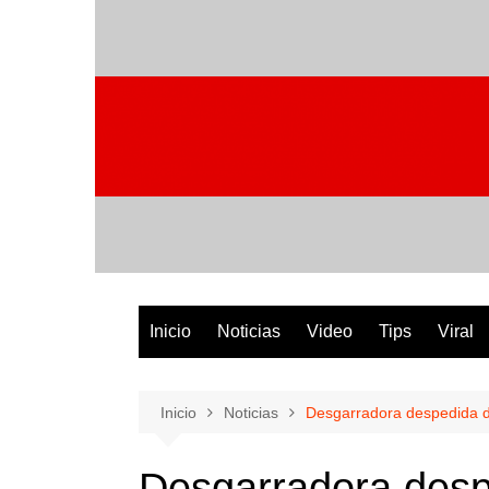
Saltar
al
contenido
Inicio
Noticias
Video
Tips
Viral
Inicio
Noticias
Desgarradora despedida d
Desgarradora desp