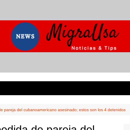
e pareja del cubanoamericano asesinado; estos son los 4 detenidos
edida de pareja del