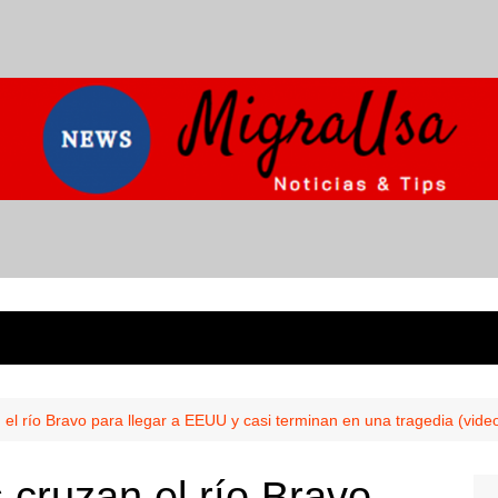
el río Bravo para llegar a EEUU y casi terminan en una tragedia (vide
cruzan el río Bravo