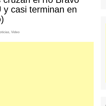
 y casi terminan en
o)
oticias
,
Video