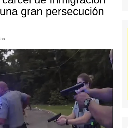
 una gran persecución
ias