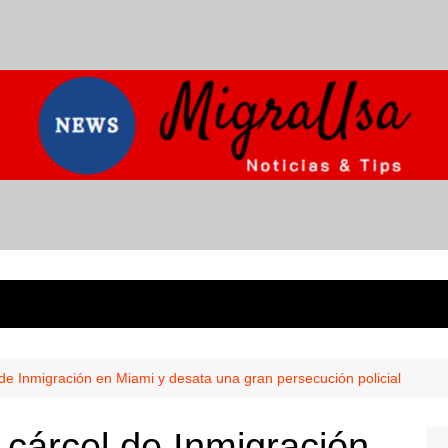
e Inmigración en Miami y desata una gran persecución policial
cárcel de Inmigración