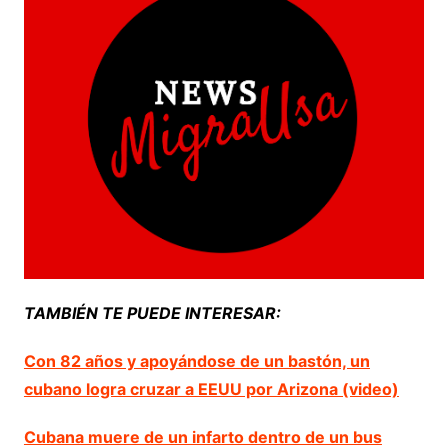
TAMBIÉN TE PUEDE INTERESAR:
Con 82 años y apoyándose de un bastón, un
cubano logra cruzar a EEUU por Arizona (video)
Cubana muere de un infarto dentro de un bus