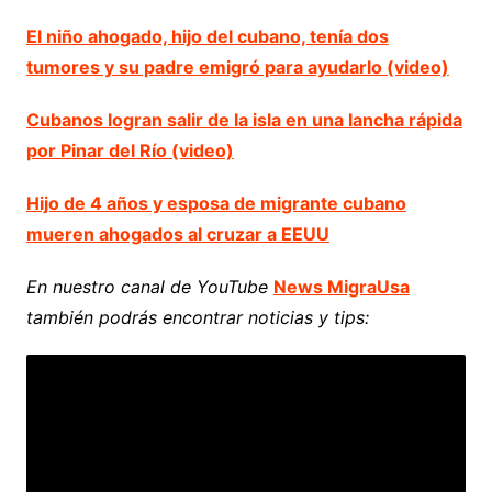
El niño ahogado, hijo del cubano, tenía dos
tumores y su padre emigró para ayudarlo (video)
Cubanos logran salir de la isla en una lancha rápida
por Pinar del Río (video)
Hijo de 4 años y esposa de migrante cubano
mueren ahogados al cruzar a EEUU
En nuestro canal de YouTube
News MigraUsa
también podrás encontrar noticias y tips: