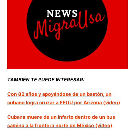
TAMBIÉN TE PUEDE INTERESAR:
Con 82 años y apoyándose de un bastón, un
cubano logra cruzar a EEUU por Arizona (video)
Cubana muere de un infarto dentro de un bus
camino a la frontera norte de México (video)