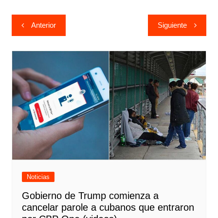
Navegación
Anterior
Siguiente
de
entradas
Noticias
Gobierno de Trump comienza a
cancelar parole a cubanos que entraron