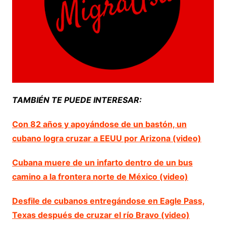
TAMBIÉN TE PUEDE INTERESAR:
Con 82 años y apoyándose de un bastón, un
cubano logra cruzar a EEUU por Arizona (video)
Cubana muere de un infarto dentro de un bus
camino a la frontera norte de México (video)
Desfile de cubanos entregándose en Eagle Pass,
Texas después de cruzar el río Bravo (video)