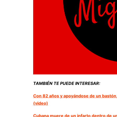
TAMBIÉN TE PUEDE INTERESAR:
Con 82 años y apoyándose de un bastón,
(video)
Cubana muere de un infarto dentro de un