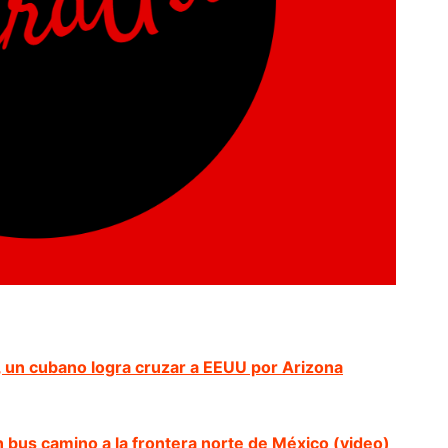
 un cubano logra cruzar a EEUU por Arizona
 bus camino a la frontera norte de México (video)