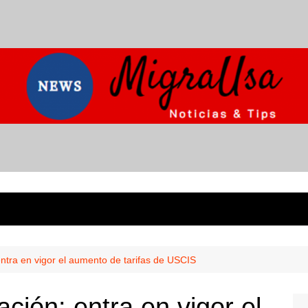
ntra en vigor el aumento de tarifas de USCIS
ción: entra en vigor el