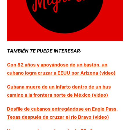
TAMBIÉN TE PUEDE INTERESAR:
Con 82 años y apoyándose de un bastón, un
cubano logra cruzar a EEUU por Arizona (video)
Cubana muere de un infarto dentro de un bus
camino a la frontera norte de México (video)
Desfile de cubanos entregándose en Eagle Pass,
Texas después de cruzar el río Bravo (video)