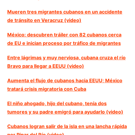
Mueren tres migrantes cubanos en un accidente
de tránsito en Veracruz (video)
México: descubren tráiler con 82 cubanos cerca
de EU e inician proceso por tráfico de migrantes
Entre lágrimas y muy nerviosa, cubana cruza el río
Bravo para llegar a EEUU (video)
Aumenta el flujo de cubanos hacia EEUU; México
tratará crisis migratoria con Cuba
El niño ahogado, hijo del cubano, tenía dos
tumores y su padre emigró para ayudarlo (video)
Cubanos logran salir de la isla en una lancha rápida
por Pinar del Río (video)