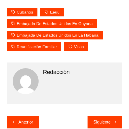
Cubanos
Eeuu
Embajada De Estados Unidos En Guyana
Embajada De Estados Unidos En La Habana
Reunificación Familiar
Visas
Redacción
Navegación
Anterior
Siguiente
de