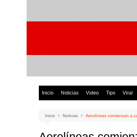
Saltar
al
contenido
Inicio
Noticias
Video
Tips
Viral
Inicio
Noticias
Aerolíneas comienzan a ca
Aerolíneas comien