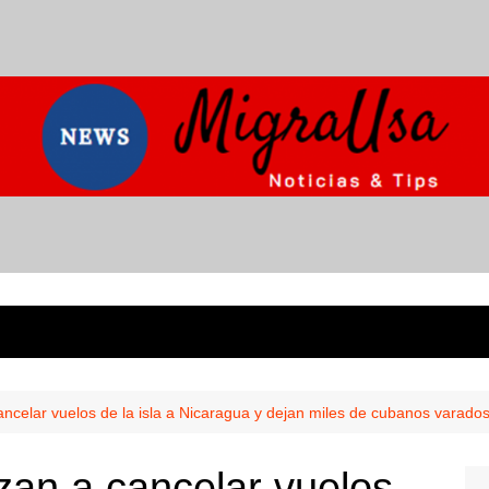
ncelar vuelos de la isla a Nicaragua y dejan miles de cubanos varado
zan a cancelar vuelos