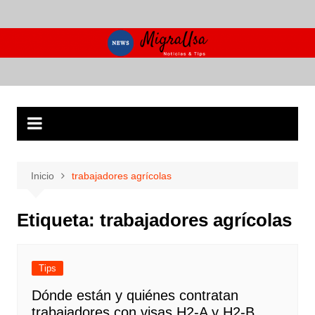
Saltar
al
contenido
Inicio
trabajadores agrícolas
Etiqueta:
trabajadores agrícolas
Tips
Dónde están y quiénes contratan
trabajadores con visas H2-A y H2-B