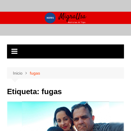
Saltar
al
contenido
Inicio
fugas
Etiqueta:
fugas