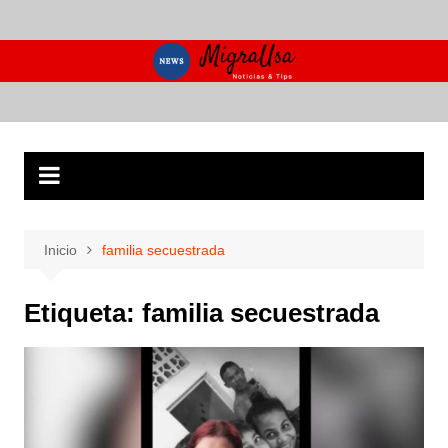
Saltar
al
contenido
Inicio
familia secuestrada
Etiqueta:
familia secuestrada