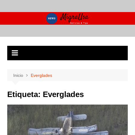
Saltar
al
contenido
Inicio
Everglades
Etiqueta:
Everglades