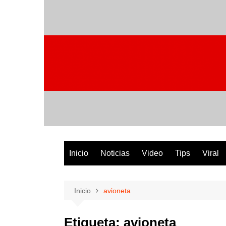
Saltar
al
contenido
Inicio
Noticias
Video
Tips
Viral
Inicio
avioneta
Etiqueta:
avioneta