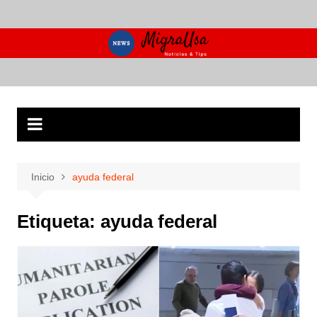
Saltar
al
contenido
Inicio
ayuda federal
Etiqueta:
ayuda federal